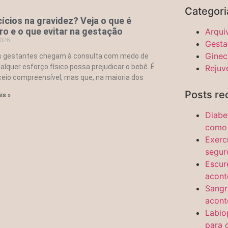
Categori
ícios na gravidez? Veja o que é
ro e o que evitar na gestação
Arqui
2026
Gesta
Ginec
s gestantes chegam à consulta com medo de
alquer esforço físico possa prejudicar o bebê. É
Rejuv
eio compreensível, mas que, na maioria dos
Posts re
is »
Diabe
como 
Exerc
segur
Escur
acont
Sangr
acont
Labio
para 