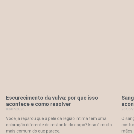
Escurecimento da vulva: por que isso
Sang
acontece e como resolver
acon
03/07/2026
26/06/
Você já reparou que a pele da região íntima tem uma
O san
coloração diferente do restante do corpo? Isso é muito
costum
mais comum do que parece,
mães.