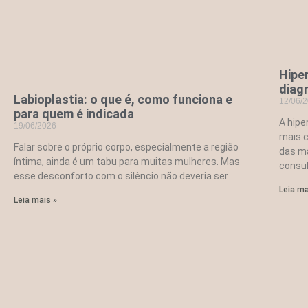
Hipe
diag
Labioplastia: o que é, como funciona e
12/06/
para quem é indicada
A hipe
19/06/2026
mais 
Falar sobre o próprio corpo, especialmente a região
das m
íntima, ainda é um tabu para muitas mulheres. Mas
consu
esse desconforto com o silêncio não deveria ser
Leia ma
Leia mais »