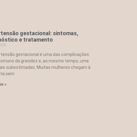
rtensão gestacional: sintomas,
nóstico e tratamento
2026
rtensão gestacional é uma das complicações
comuns da gravidez e, ao mesmo tempo, uma
ais subestimadas. Muitas mulheres chegam à
lta sem
is »