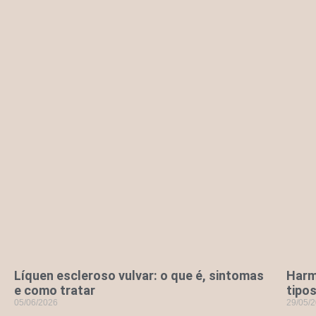
Líquen escleroso vulvar: o que é, sintomas
Harmo
e como tratar
tipo
05/06/2026
29/05/