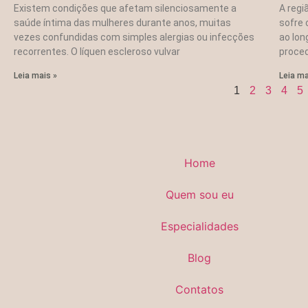
Existem condições que afetam silenciosamente a
A regi
saúde íntima das mulheres durante anos, muitas
sofre
vezes confundidas com simples alergias ou infecções
ao lon
recorrentes. O líquen escleroso vulvar
proced
Leia mais »
Leia ma
1
2
3
4
5
Home
Quem sou eu
Especialidades
Blog
Contatos